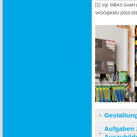
[1]
Vgl. INBAS GmbH (Hg
VASO@KMU (2010-2013)
Gestaltung
Aufgaben 
Auszubild